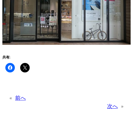
共有:
«
前へ
次へ
»