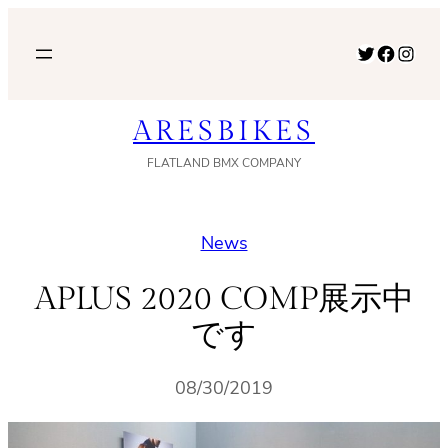
内
容
Twitter
Facebook
Instagram
を
ス
ARESBIKES
キ
ッ
FLATLAND BMX COMPANY
プ
News
APLUS 2020 COMP展示中
です
08/30/2019