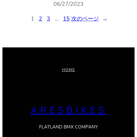
06/27/2023
1
2
3
…
15
次のページ
→
HOME
ARESBIKES
FLATLAND BMX COMPANY