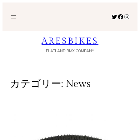
内
容
Twitter
Facebook
Instagram
を
ス
ARESBIKES
キ
ッ
FLATLAND BMX COMPANY
プ
カテゴリー:
News