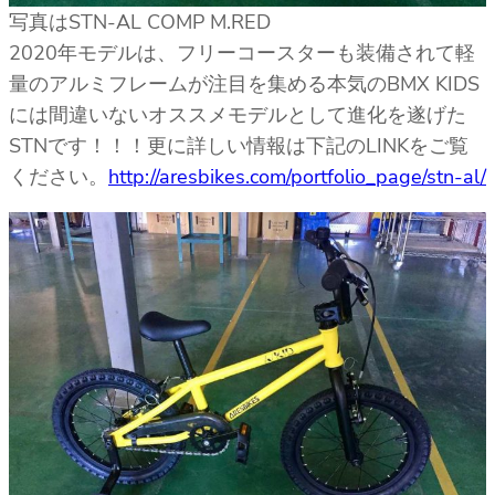
写真はSTN-AL COMP M.RED
2020年モデルは、フリーコースターも装備されて軽
量のアルミフレームが注目を集める本気のBMX KIDS
には間違いないオススメモデルとして進化を遂げた
STNです！！！更に詳しい情報は下記のLINKをご覧
ください。
http://aresbikes.com/portfolio_page/stn-al/