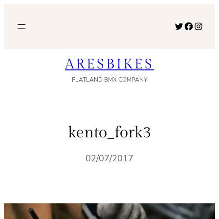
内
容
Twitter
Facebook
Instagram
を
ス
ARESBIKES
キ
ッ
FLATLAND BMX COMPANY
プ
kento_fork3
02/07/2017