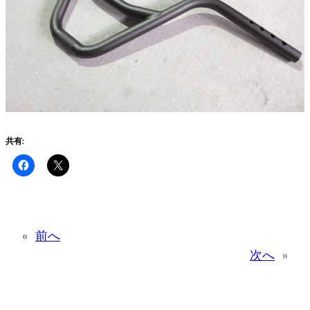
共有:
«
前へ
次へ
»