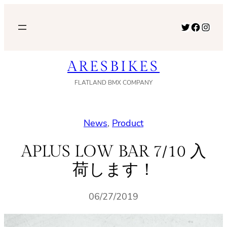
内
容
Twitter
Facebook
Instagram
を
ス
ARESBIKES
キ
ッ
FLATLAND BMX COMPANY
プ
News
, 
Product
APLUS LOW BAR 7/10 入
荷します！
06/27/2019