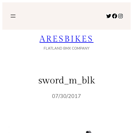
内
容
Twitter
Facebook
Instagram
を
ス
ARESBIKES
キ
ッ
FLATLAND BMX COMPANY
プ
sword_m_blk
07/30/2017