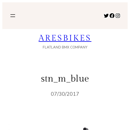
内
容
Twitter
Facebook
Instagram
を
ス
ARESBIKES
キ
ッ
FLATLAND BMX COMPANY
プ
stn_m_blue
07/30/2017