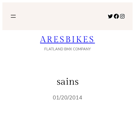
内
容
Twitter
Facebook
Instagram
を
ス
ARESBIKES
キ
ッ
FLATLAND BMX COMPANY
プ
sains
01/20/2014