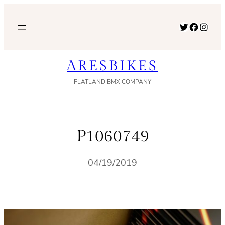
内
容
Twitter
Facebook
Instagram
を
ス
ARESBIKES
キ
ッ
FLATLAND BMX COMPANY
プ
P1060749
04/19/2019