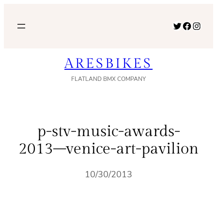
内
容
Twitter
Facebook
Instagram
を
ス
ARESBIKES
キ
ッ
FLATLAND BMX COMPANY
プ
p-stv-music-awards-
2013–venice-art-pavilion
10/30/2013