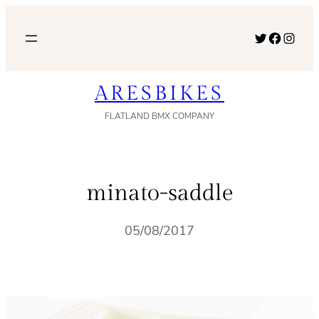
内
容
Twitter
Facebook
Instagram
を
ス
ARESBIKES
キ
ッ
FLATLAND BMX COMPANY
プ
minato-saddle
05/08/2017