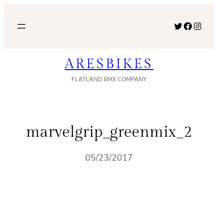
内
容
Twitter
Facebook
Instagram
を
ス
ARESBIKES
キ
ッ
FLATLAND BMX COMPANY
プ
marvelgrip_greenmix_2
05/23/2017