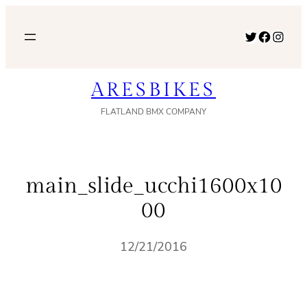
内
容
Twitter
Facebook
Instagram
を
ス
ARESBIKES
キ
ッ
FLATLAND BMX COMPANY
プ
main_slide_ucchi1600x10
00
12/21/2016