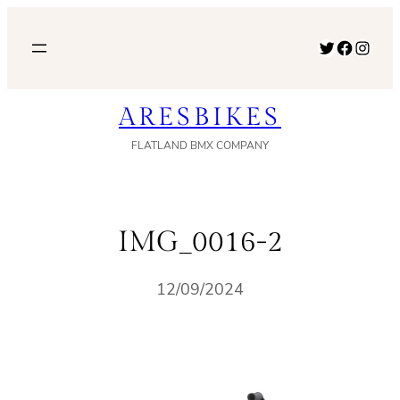
内
容
Twitter
Facebook
Instagram
を
ス
ARESBIKES
キ
ッ
FLATLAND BMX COMPANY
プ
IMG_0016-2
12/09/2024