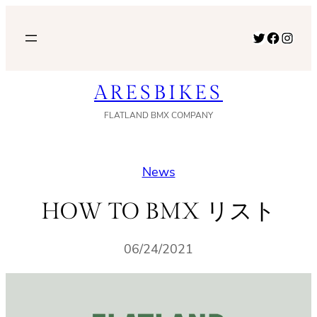
内
容
Twitter
Facebook
Instagram
を
ス
ARESBIKES
キ
ッ
FLATLAND BMX COMPANY
プ
News
HOW TO BMX リスト
06/24/2021