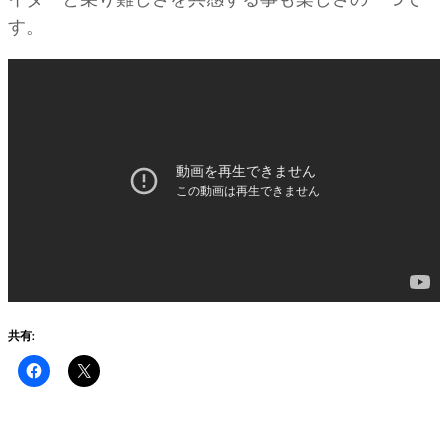
す。
共有: