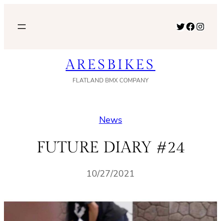
内
容
Twitter
Facebook
Instagram
を
ス
ARESBIKES
キ
ッ
FLATLAND BMX COMPANY
プ
News
FUTURE DIARY #24
10/27/2021