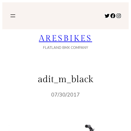
内
容
Twitter
Facebook
Instagram
を
ス
ARESBIKES
キ
ッ
FLATLAND BMX COMPANY
プ
adit_m_black
07/30/2017