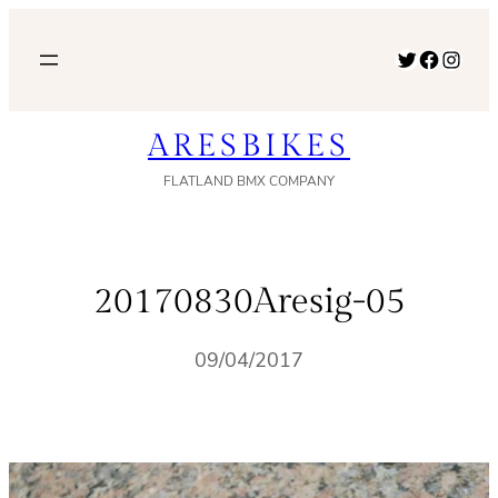
内
容
Twitter
Facebook
Instagram
を
ス
ARESBIKES
キ
ッ
FLATLAND BMX COMPANY
プ
20170830Aresig-05
09/04/2017