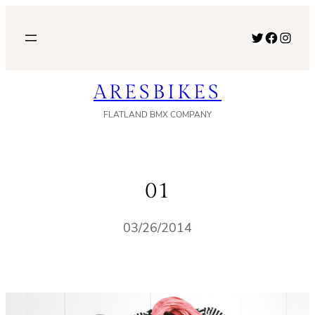
内
容
Twitter
Facebook
Instagram
を
ス
ARESBIKES
キ
ッ
FLATLAND BMX COMPANY
プ
01
03/26/2014