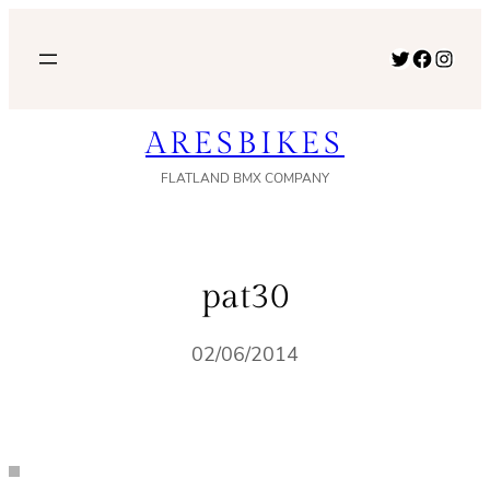
内
容
Twitter
Facebook
Instagram
を
ス
ARESBIKES
キ
ッ
FLATLAND BMX COMPANY
プ
pat30
02/06/2014