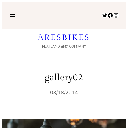
内
容
Twitter
Facebook
Instagram
を
ス
ARESBIKES
キ
ッ
FLATLAND BMX COMPANY
プ
gallery02
03/18/2014